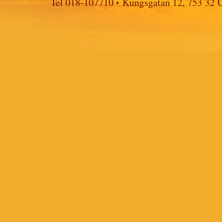
·
Tel 018-107710
Kungsgatan 12, 753 32 